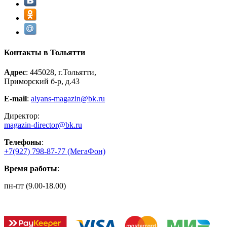
Контакты в Тольятти
Адрес
: 445028, г.Тольятти,
Приморский б-р, д.43
E-mail
:
alyans-magazin@bk.ru
Директор:
magazin-director@bk.ru
Телефоны
:
+7(927) 798-87-77
(МегаФон)
Время работы
:
пн-пт (9.00-18.00)